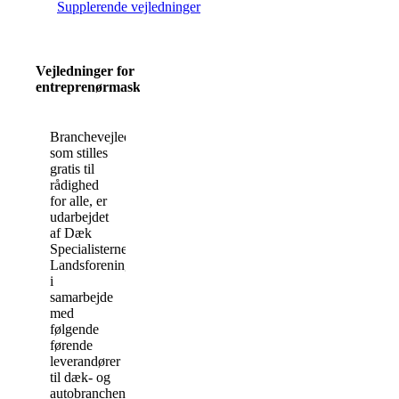
Supplerende vejledninger
Vejledninger for
entreprenørmaskiner
Branchevejledningerne,
som stilles
gratis til
rådighed
for alle, er
udarbejdet
af Dæk
Specialisternes
Landsforening
i
samarbejde
med
følgende
førende
leverandører
til dæk- og
autobranchen: